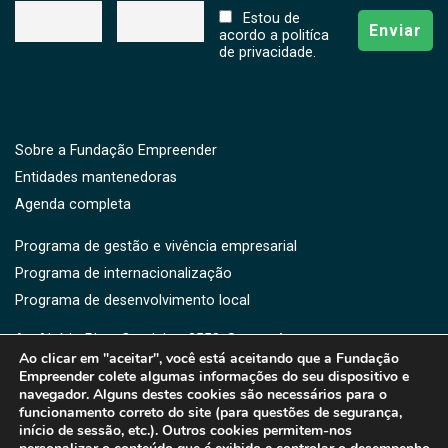
Estou de
acordo a politíca
de privacidade.
Sobre a Fundação Empreender
Entidades mantenedoras
Agenda completa
Programa de gestão e vivência empresarial
Programa de internacionalização
Programa de desenvolvimento local
Av. Aluísio Pires Condeixa, 2550, Saguaçú,
Ao clicar em "aceitar", você está aceitando que a Fundação
CEP: 89221-750 -Joinville, SC
Empreender colete algumas informações do seu dispositivo e
(47) 3461-3364 | 3461-3373 | (47) 9176-5919
navegador. Alguns destes cookies são necessários para o
fe@fe.org.br
funcionamento correto do site (para questões de segurança,
início de sessão, etc.). Outros cookies permitem-nos