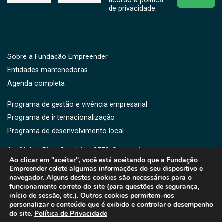
acordo a politíca
de privacidade.
Sobre a Fundação Empreender
Entidades mantenedoras
Agenda completa
Programa de gestão e vivência empresarial
Programa de internacionalização
Programa de desenvolvimento local
Av. Aluísio Pires Condeixa, 2550, Saguaçú,
Ao clicar em "aceitar", você está aceitando que a Fundação
CEP: 89221-750 -Joinville, SC
Empreender colete algumas informações do seu dispositivo e
(47) 3461-3364 | 3461-3373 | (47) 9176-5919
navegador. Alguns destes cookies são necessários para o
fe@fe.org.br
funcionamento correto do site (para questões de segurança,
início de sessão, etc.). Outros cookies permitem-nos
personalizar o conteúdo que é exibido e controlar o desempenho
do site.
Política de Privacidade