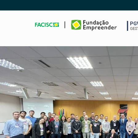
PG
GES