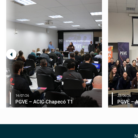
14/07/26
23/06/26
PGVE – ACIC Chapecó T1
PGVE – 
N