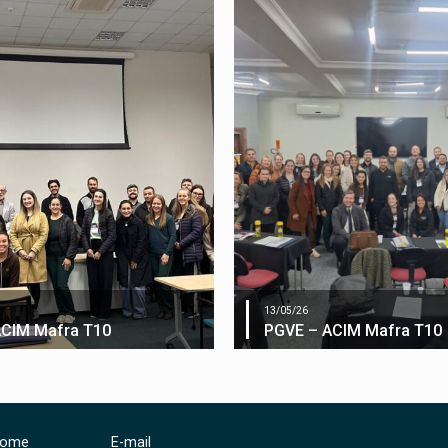
13/05/26
ACIM Mafra T10
PGVE – ACIM Mafra T10
ome
E-mail