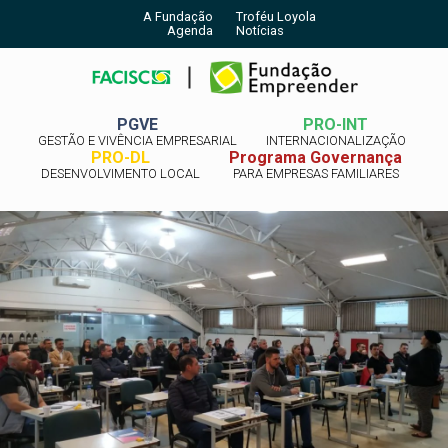
A Fundação
Troféu Loyola
Agenda
Notícias
PGVE
PRO-INT
GESTÃO E VIVÊNCIA EMPRESARIAL
INTERNACIONALIZAÇÃO
PRO-DL
Programa Governança
DESENVOLVIMENTO LOCAL
PARA EMPRESAS FAMILIARES