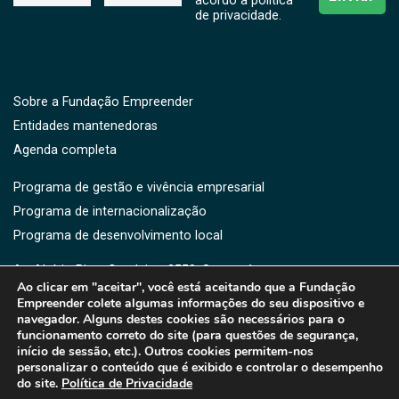
acordo a politíca
de privacidade.
Sobre a Fundação Empreender
Entidades mantenedoras
Agenda completa
Programa de gestão e vivência empresarial
Programa de internacionalização
Programa de desenvolvimento local
Av. Aluísio Pires Condeixa, 2550, Saguaçú,
Ao clicar em "aceitar", você está aceitando que a Fundação
CEP: 89221-750 -Joinville, SC
Empreender colete algumas informações do seu dispositivo e
(47) 3461-3364 | 3461-3373 | (47) 9176-5919
navegador. Alguns destes cookies são necessários para o
fe@fe.org.br
funcionamento correto do site (para questões de segurança,
início de sessão, etc.). Outros cookies permitem-nos
personalizar o conteúdo que é exibido e controlar o desempenho
do site.
Política de Privacidade