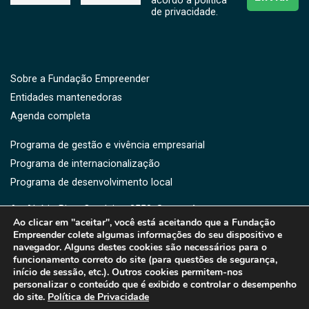
acordo a politíca
de privacidade.
Sobre a Fundação Empreender
Entidades mantenedoras
Agenda completa
Programa de gestão e vivência empresarial
Programa de internacionalização
Programa de desenvolvimento local
Av. Aluísio Pires Condeixa, 2550, Saguaçú,
Ao clicar em "aceitar", você está aceitando que a Fundação
CEP: 89221-750 -Joinville, SC
Empreender colete algumas informações do seu dispositivo e
(47) 3461-3364 | 3461-3373 | (47) 9176-5919
navegador. Alguns destes cookies são necessários para o
fe@fe.org.br
funcionamento correto do site (para questões de segurança,
início de sessão, etc.). Outros cookies permitem-nos
personalizar o conteúdo que é exibido e controlar o desempenho
do site.
Política de Privacidade