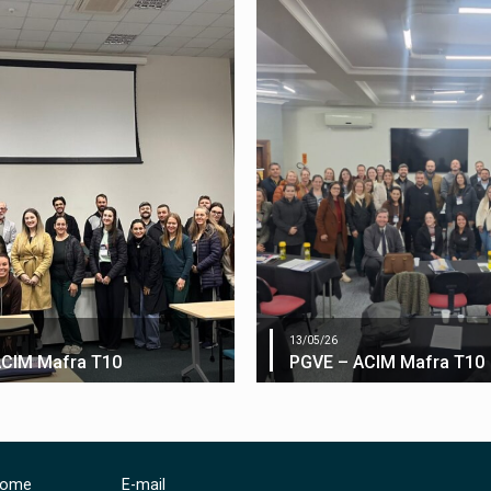
13/05/26
ACIM Mafra T10
PGVE – ACIM Mafra T10
ome
E-mail