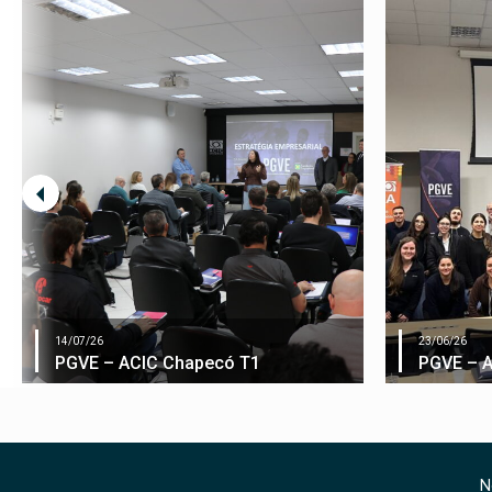
14/07/26
23/06/26
PGVE – ACIC Chapecó T1
PGVE – 
N