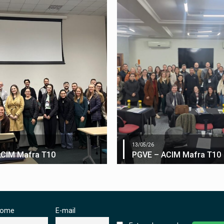
13/05/26
ACIM Mafra T10
PGVE – ACIM Mafra T10
ome
E-mail