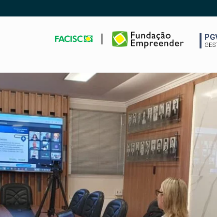
PG
GES