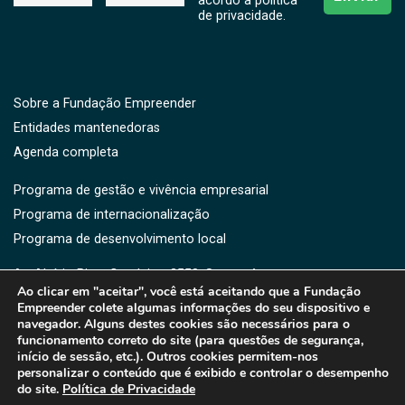
acordo a politíca
de privacidade.
Sobre a Fundação Empreender
Entidades mantenedoras
Agenda completa
Programa de gestão e vivência empresarial
Programa de internacionalização
Programa de desenvolvimento local
Av. Aluísio Pires Condeixa, 2550, Saguaçú,
Ao clicar em "aceitar", você está aceitando que a Fundação
CEP: 89221-750 -Joinville, SC
Empreender colete algumas informações do seu dispositivo e
(47) 3461-3364 | 3461-3373 | (47) 9176-5919
navegador. Alguns destes cookies são necessários para o
fe@fe.org.br
funcionamento correto do site (para questões de segurança,
início de sessão, etc.). Outros cookies permitem-nos
personalizar o conteúdo que é exibido e controlar o desempenho
do site.
Política de Privacidade