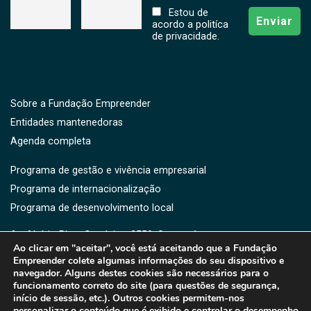
Estou de
acordo a politíca
de privacidade.
Sobre a Fundação Empreender
Entidades mantenedoras
Agenda completa
Programa de gestão e vivência empresarial
Programa de internacionalização
Programa de desenvolvimento local
Av. Aluísio Pires Condeixa, 2550, Saguaçú,
Ao clicar em "aceitar", você está aceitando que a Fundação
CEP: 89221-750 -Joinville, SC
Empreender colete algumas informações do seu dispositivo e
(47) 3461-3364 | 3461-3373 | (47) 9176-5919
navegador. Alguns destes cookies são necessários para o
fe@fe.org.br
funcionamento correto do site (para questões de segurança,
início de sessão, etc.). Outros cookies permitem-nos
personalizar o conteúdo que é exibido e controlar o desempenho