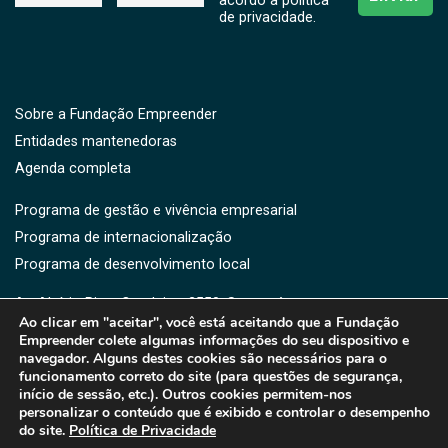
acordo a politíca
de privacidade.
Sobre a Fundação Empreender
Entidades mantenedoras
Agenda completa
Programa de gestão e vivência empresarial
Programa de internacionalização
Programa de desenvolvimento local
Av. Aluísio Pires Condeixa, 2550, Saguaçú,
Ao clicar em "aceitar", você está aceitando que a Fundação
CEP: 89221-750 -Joinville, SC
Empreender colete algumas informações do seu dispositivo e
(47) 3461-3364 | 3461-3373 | (47) 9176-5919
navegador. Alguns destes cookies são necessários para o
fe@fe.org.br
funcionamento correto do site (para questões de segurança,
início de sessão, etc.). Outros cookies permitem-nos
personalizar o conteúdo que é exibido e controlar o desempenho
do site.
Política de Privacidade