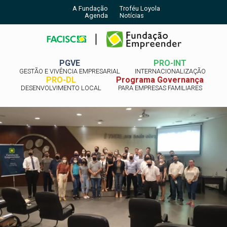
A Fundação
Troféu Loyola
Agenda
Notícias
PGVE
PRO-INT
GESTÃO E VIVÊNCIA EMPRESARIAL
INTERNACIONALIZAÇÃO
PRO-DL
Programa Governança
DESENVOLVIMENTO LOCAL
PARA EMPRESAS FAMILIARES