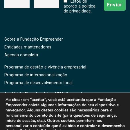
Estou de
acordo a politíca
de privacidade.
Sobre a Fundação Empreender
Entidades mantenedoras
Agenda completa
Programa de gestão e vivência empresarial
Programa de internacionalização
Programa de desenvolvimento local
Av. Aluísio Pires Condeixa, 2550, Saguaçú,
Ao clicar em "aceitar", você está aceitando que a Fundação
CEP: 89221-750 -Joinville, SC
Empreender colete algumas informações do seu dispositivo e
(47) 3461-3364 | 3461-3373 | (47) 9176-5919
navegador. Alguns destes cookies são necessários para o
fe@fe.org.br
funcionamento correto do site (para questões de segurança,
início de sessão, etc.). Outros cookies permitem-nos
personalizar o conteúdo que é exibido e controlar o desempenho